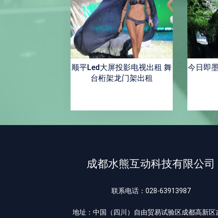
促销便宜T恤批发厂
顺平Led大屏投影电视出租 舞
今日即
女装服装几块钱
台桁架龙门架出租
成都水熊互动科技有限公司
联系电话：028-63913987
地址：中国（四川）自由贸易试验区成都高新区